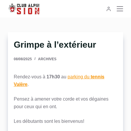
P
a
s
s
e
Grimpe à l’extérieur
r
a
08/08/2025
ARCHIVES
u
c
o
Rendez-vous à
17h30
au
parking du
tennis
n
Valère
.
t
e
Pensez à amener votre corde et vos dégaines
n
pour ceux qui en ont.
u
Les débutants sont les bienvenus!